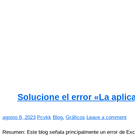
Solucione el error «La aplic
agosto 8, 2023
Pcvkk
Blog
,
Gráficos
Leave a comment
Resumen: Este blog señala principalmente un error de Exc