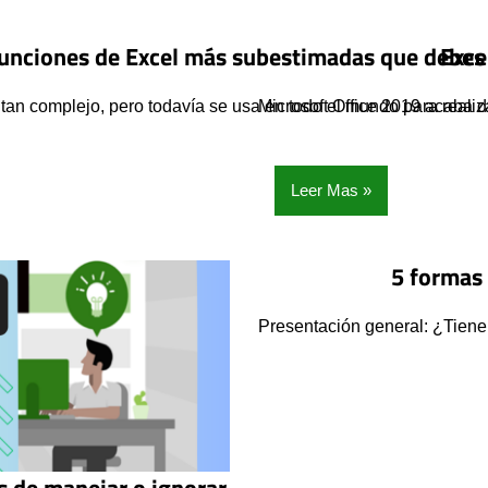
funciones de Excel más subestimadas que debes
Exce
tan complejo, pero todavía se usa en todo el mundo para realiz
Microsoft Office 2019 acaba d
Leer Mas
5 formas 
Presentación general: ¿Tiene 
s de manejar o ignorar