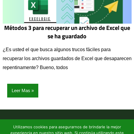
Métodos 3 para recuperar un archivo de Excel que
se ha guardado
¿Es usted el que busca algunos trucos fáciles para
recuperar los archivos guardados de Excel que desaparecen
repentinamente? Bueno, todos
Leer Mas
Un blog de Excel
| Todos los derechos reservados (2026) |
Utilizamos cookies para asegurarnos de brindarle la mejor
experiencia en nuestro sitio web. Si continúa utilizando este
Avisolegal
|
contacto
|
Politicas de Privacidad
|
Politicas de