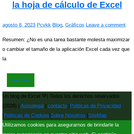
la hoja de cálculo de Excel
agosto 8, 2023
Pcvkk
Blog
,
Gráficos
Leave a comment
Resumen: ¿No es una tarea bastante molesta maximizar
o cambiar el tamaño de la aplicación Excel cada vez que
la
Leer Mas
Un blog de Excel 💚| Todos los derechos reservados
(2026) |
Avisolegal
|
contacto
|
Politicas de Privacidad
|
Politicas de Cookies
|
Sobre Nosotros
|
SiteMap
Utilizamos cookies para asegurarnos de brindarle la