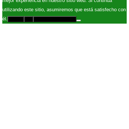
mejor experiencia en nuestro sitio web. Si continúa
utilizando este sitio, asumiremos que está satisfecho con
él.
Acepto
No
Políticas de Privacidad