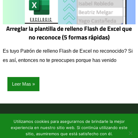
Arreglar la plantilla de relleno Flash de Excel que
no reconoce (5 formas rápidas)
Es tuyo Patrón de relleno Flash de Excel no reconocido? Si
es así, entonces no te preocupes porque has venido
Leer Mas
Un blog de Excel
| Todos los derechos reservados (2026) |
Utilizamos cookies para asegurarnos de brindarle la mejor
experiencia en nuestro sitio web. Si continúa utilizando este
Avisolegal
|
contacto
|
Politicas de Privacidad
|
Politicas de
sitio, asumiremos que está satisfecho con él.
Cookies
|
Sobre Nosotros
|
SiteMap