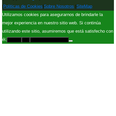
|
Politicas de Cookies
|
Sobre Nosotros
|
SiteMap
Utilizamos cookies para asegurarnos de brindarle la
mejor experiencia en nuestro sitio web. Si continúa
utilizando este sitio, asumiremos que está satisfecho con
él.
Acepto
No
Políticas de Privacidad