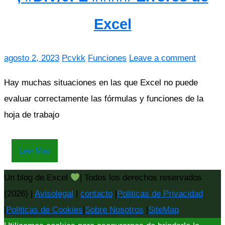
Excel
agosto 2, 2023
Pcvkk
Funciones
Leave a comment
Hay muchas situaciones en las que Excel no puede
evaluar correctamente las fórmulas y funciones de la
hoja de trabajo
Leer Mas
Un blog de Excel
| Todos los derechos reservados
(2026) |
Avisolegal
|
contacto
|
Politicas de Privacidad
|
Politicas de Cookies
|
Sobre Nosotros
|
SiteMap