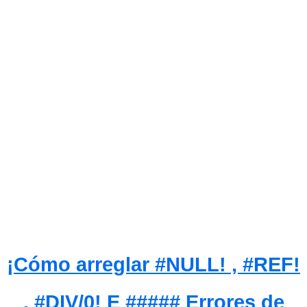
¡Cómo arreglar #NULL! , #REF!
, #DIV/0! E ##### Errores de