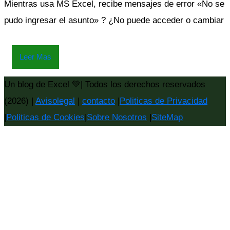
Mientras usa MS Excel, recibe mensajes de error «No se
pudo ingresar el asunto» ? ¿No puede acceder o cambiar
Leer Mas
Un blog de Excel 💚| Todos los derechos reservados
(2026) |
Avisolegal
|
contacto
|
Politicas de Privacidad
|
Politicas de Cookies
|
Sobre Nosotros
|
SiteMap