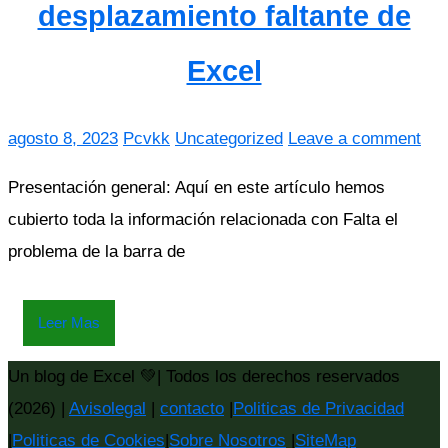
desplazamiento faltante de
Excel
agosto 8, 2023
Pcvkk
Uncategorized
Leave a comment
Presentación general: Aquí en este artículo hemos
cubierto toda la información relacionada con Falta el
problema de la barra de
Leer Mas
Un blog de Excel 💚| Todos los derechos reservados
(2026) |
Avisolegal
|
contacto
|
Politicas de Privacidad
|
Politicas de Cookies
|
Sobre Nosotros
|
SiteMap