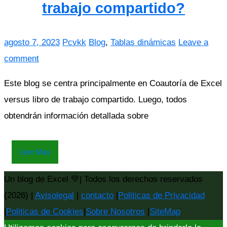
trabajo compartido?
agosto 7, 2023
Pcvkk
Blog
,
Tablas dinámicas
Leave a
comment
Este blog se centra principalmente en Coautoría de Excel
versus libro de trabajo compartido. Luego, todos
obtendrán información detallada sobre
Leer Mas
Un blog de Excel 💚| Todos los derechos reservados
(2026) |
Avisolegal
|
contacto
|
Politicas de Privacidad
|
Politicas de Cookies
|
Sobre Nosotros
|
SiteMap