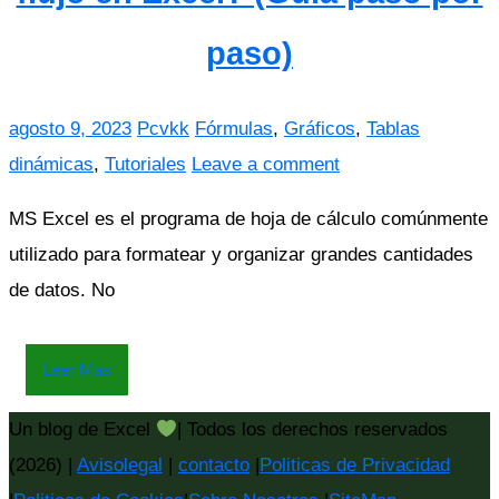
paso)
agosto 9, 2023
Pcvkk
Fórmulas
,
Gráficos
,
Tablas
dinámicas
,
Tutoriales
Leave a comment
MS Excel es el programa de hoja de cálculo comúnmente
utilizado para formatear y organizar grandes cantidades
de datos. No
Leer Mas
Un blog de Excel
| Todos los derechos reservados
(2026) |
Avisolegal
|
contacto
|
Politicas de Privacidad