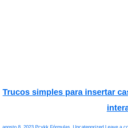
Trucos simples para insertar cas
inter
agosto 8, 2023
Pcvkk
Fórmulas
,
Uncategorized
Leave a c