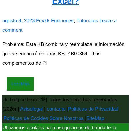
Excel?
agosto 8, 2023
Pcvkk
Funciones
,
Tutoriales
Leave a
comment
Problema: Esta KB combina y reemplaza la información
que se encontró en otras KB: KB00364 – Los
complementos de PI
Leer Mas
Un blog de Excel 💚| Todos los derechos reservados
(2026) |
Avisolegal
|
contacto
|
Politicas de Privacidad
|
Politicas de Cookies
|
Sobre Nosotros
|
SiteMap
Utilizamos cookies para asegurarnos de brindarle la