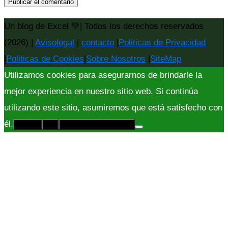
Un blog de Excel 💚| Todos los derechos reservados
(2026) |
Avisolegal
|
contacto
|
Politicas de Privacidad
|
Politicas de Cookies
|
Sobre Nosotros
|
SiteMap
Utilizamos cookies para asegurarnos de brindarle la
mejor experiencia en nuestro sitio web. Si continúa
utilizando este sitio, asumiremos que está satisfecho con
él.
Acepto
No
Políticas de Privacidad