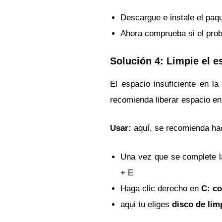
Descargue e instale el paq
Ahora comprueba si el prob
Solución 4: Limpie el e
El espacio insuficiente en l
recomienda liberar espacio en
Usar:
aquí, se recomienda hac
Una vez que se complete l
+ E
Haga clic derecho en
C: c
aqui tu eliges
disco de lim