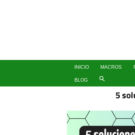
Skip
to
content
INICIO
MACROS
BLOG
5 sol