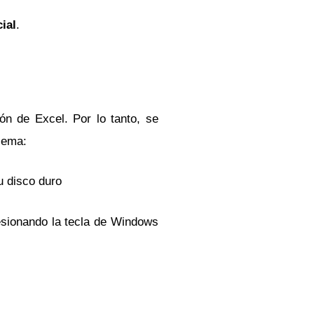
cial
.
ón de Excel. Por lo tanto, se
blema:
u disco duro
esionando la tecla de Windows