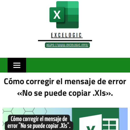
Skip
to
content
Cómo corregir el mensaje de error
«No se puede copiar .Xls».