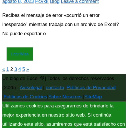
agosto 8, 2023
Pcvkk
Blog
Leave a comment
Recibes el mensaje de error «ocurrió un error
inesperado” mientras trabaja con un archivo de Excel?
No puede exportar o
Leer Mas
Previous
Next
«
1
2
3
4
5
»
Paginación
Posts
Posts
Un blog de Excel 💚| Todos los derechos reservados
de
(2026) |
Avisolegal
|
contacto
|
Politicas de Privacidad
|
Politicas de Cookies
|
Sobre Nosotros
|
SiteMap
entradas
Utilizamos cookies para asegurarnos de brindarle la
mejor experiencia en nuestro sitio web. Si continúa
utilizando este sitio, asumiremos que está satisfecho con