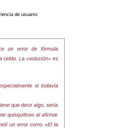
riencia de usuario:
ce un error de fórmula
a celda. La «solución» es
especialmente si todavía
iene que decir algo, sería
 quisquilloso al afirmar
etí un error como «El la