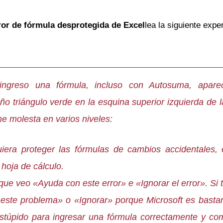
ror de fórmula desprotegida de Excel
lea la siguiente expe
ngreso una fórmula, incluso con Autosuma, apare
o triángulo verde en la esquina superior izquierda de l
me molesta en varios niveles:
iera proteger las fórmulas de cambios accidentales, 
 hoja de cálculo.
e veo «Ayuda con este error» e «Ignorar el error». Si t
te problema» o «Ignorar» porque Microsoft es bastante
túpido para ingresar una fórmula correctamente y com