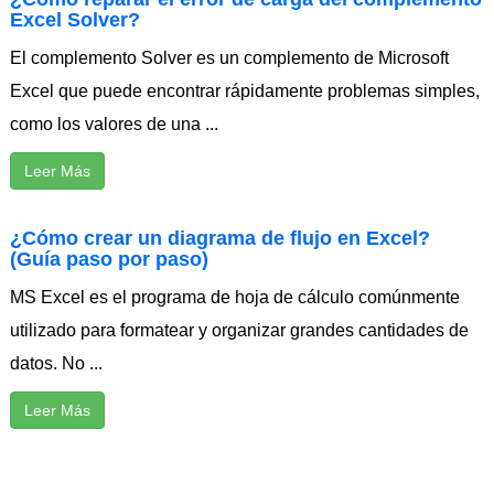
Excel Solver?
El complemento Solver es un complemento de Microsoft
Excel que puede encontrar rápidamente problemas simples,
como los valores de una ...
Leer Más
¿Cómo crear un diagrama de flujo en Excel?
(Guía paso por paso)
MS Excel es el programa de hoja de cálculo comúnmente
utilizado para formatear y organizar grandes cantidades de
datos. No ...
Leer Más
CASILLA