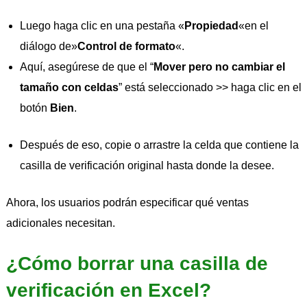
Luego haga clic en una pestaña «
Propiedad
«en el
diálogo de»
Control de formato
«.
Aquí, asegúrese de que el “
Mover pero no cambiar el
tamaño con celdas
” está seleccionado >> haga clic en el
botón
Bien
.
Después de eso, copie o arrastre la celda que contiene la
casilla de verificación original hasta donde la desee.
Ahora, los usuarios podrán especificar qué ventas
adicionales necesitan.
¿Cómo borrar una casilla de
verificación en Excel?