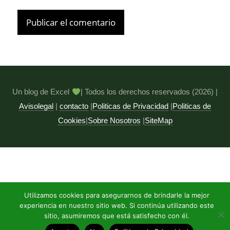
Un blog de Excel
| Todos los derechos reservados (2026) |
Avisolegal
|
contacto
|
Politicas de Privacidad
|
Politicas de
Cookies
|
Sobre Nosotros
|
SiteMap
Utilizamos cookies para asegurarnos de brindarle la mejor
experiencia en nuestro sitio web. Si continúa utilizando este
sitio, asumiremos que está satisfecho con él.