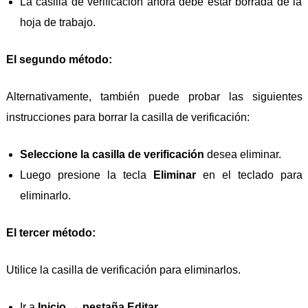
La casilla de verificación ahora debe estar borrada de la
hoja de trabajo.
El segundo método:
Alternativamente, también puede probar las siguientes
instrucciones para borrar la casilla de verificación:
Seleccione la casilla de verificación
desea eliminar.
Luego presione la tecla
Eliminar
en el teclado para
eliminarlo.
El tercer método:
Utilice la casilla de verificación para eliminarlos.
Ir a
Inicio → pestaña Editar
.