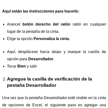
Aquí están las instrucciones para hacerlo:
Arancel
botón derecho del ratón
ratón en cualquier
lugar de la pestaña de la cinta.
Elige la opción
Personaliza la cinta
.
Aquí, desplácese hacia abajo y marque la casilla de
opción para
Desarrollador
.
Tocar
Bien
y salir
Agregue la casilla de verificación de la
pestaña Desarrollador
Una vez que la pestaña Desarrollador esté visible en la cinta
de opciones de Excel, el siguiente paso es agregar una