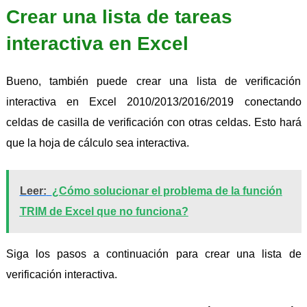
Crear una lista de tareas
interactiva en Excel
Bueno, también puede crear una lista de verificación
interactiva en Excel 2010/2013/2016/2019 conectando
celdas de casilla de verificación con otras celdas. Esto hará
que la hoja de cálculo sea interactiva.
Leer:
¿Cómo solucionar el problema de la función
TRIM de Excel que no funciona?
Siga los pasos a continuación para crear una lista de
verificación interactiva.