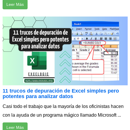
Leer Más
11 trucos de depuración de Excel simples pero
potentes para analizar datos
Casi todo el trabajo que la mayoría de los oficinistas hacen
con la ayuda de un programa mágico llamado Microsoft ...
Leer Más