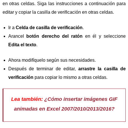
en otras celdas. Siga las instrucciones a continuación para
editar y copiar la casilla de verificación en otras celdas.
Ir a
Celda de casilla de verificación
.
Arancel
botón derecho del ratón
en él y seleccione
Edita el texto
.
Ahora modifíquelo según sus necesidades.
Después de terminar de editar,
arrastre la casilla de
verificación
para copiar lo mismo a otras celdas.
Lea también:
¿Cómo insertar imágenes GIF
animadas en Excel 2007/2010/2013/2016?