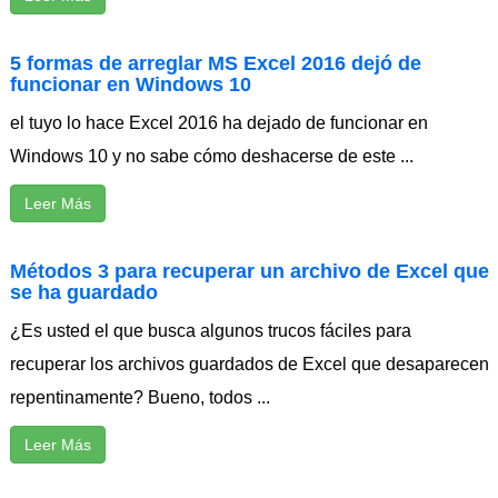
5 formas de arreglar MS Excel 2016 dejó de
funcionar en Windows 10
el tuyo lo hace Excel 2016 ha dejado de funcionar en
Windows 10 y no sabe cómo deshacerse de este ...
Leer Más
Métodos 3 para recuperar un archivo de Excel que
se ha guardado
¿Es usted el que busca algunos trucos fáciles para
recuperar los archivos guardados de Excel que desaparecen
repentinamente? Bueno, todos ...
Leer Más