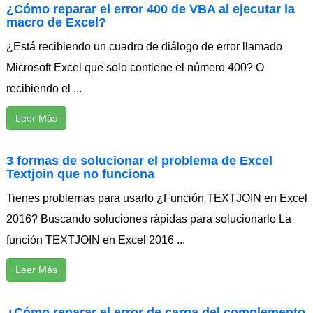
¿Cómo reparar el error 400 de VBA al ejecutar la
macro de Excel?
¿Está recibiendo un cuadro de diálogo de error llamado
Microsoft Excel que solo contiene el número 400? O
recibiendo el ...
Leer Más
3 formas de solucionar el problema de Excel
Textjoin que no funciona
Tienes problemas para usarlo ¿Función TEXTJOIN en Excel
2016? Buscando soluciones rápidas para solucionarlo La
función TEXTJOIN en Excel 2016 ...
Leer Más
¿Cómo reparar el error de carga del complemento