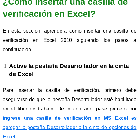
¿Cómo insertar una casilla de
verificación en Excel?
En esta sección, aprenderá cómo insertar una casilla de
verificación en Excel 2010 siguiendo los pasos a
continuación.
Active la pestaña Desarrollador en la cinta
de Excel
Para insertar la casilla de verificación, primero debe
asegurarse de que la pestaña Desarrollador esté habilitada
en el libro de trabajo. De lo contrario, pase primero por
ingrese una casilla de verificación en MS Excel
es
agregar la pestaña Desarrollador a la cinta de opciones de
Excel.