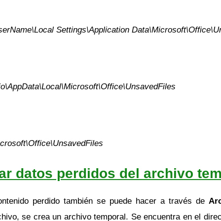
erName\Local Settings\Application Data\Microsoft\Office\U
o\AppData\Local\Microsoft\Office\UnsavedFiles
crosoft\Office\UnsavedFiles
r datos perdidos del archivo tem
ontenido perdido también se puede hacer a través de
Ar
hivo, se crea un archivo temporal. Se encuentra en el dir