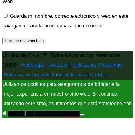
Web
Guarda mi nombre, correo electrónico y web en este
navegador para la próxima vez que comente.
Un blog de Excel 💚| Todos los derechos reservados
(2026) |
Avisolegal
|
contacto
|
Politicas de Privacidad
|
Politicas de Cookies
|
Sobre Nosotros
|
SiteMap
Utilizamos cookies para asegurarnos de brindarle la
mejor experiencia en nuestro sitio web. Si continúa
utilizando este sitio, asumiremos que está satisfecho con
él.
Acepto
No
Políticas de Privacidad